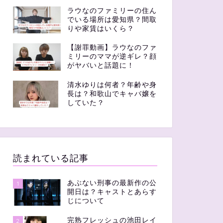
ラウなのファミリーの住ん
でいる場所は愛知県？間取
りや家賃はいくら？
【謝罪動画】ラウなのファ
ミリーのママが逆ギレ？顔
がヤバいと話題に！
清水ゆりは何者？年齢や身
長は？和歌山でキャバ嬢を
していた？
読まれている記事
あぶない刑事の最新作の公
1
開日は？キャストとあらす
じについて
完熟フレッシュの池田レイ
2