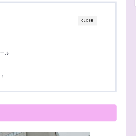
CLOSE
ール
！