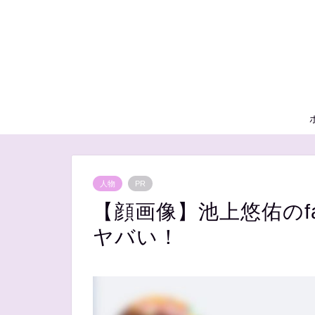
人物
PR
【顔画像】池上悠佑のfa
ヤバい！