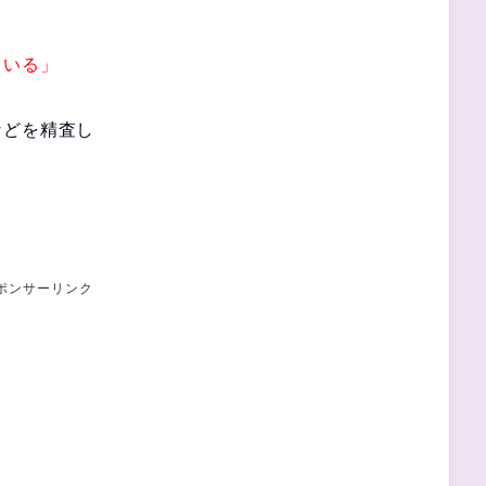
ている」
などを精査し
ポンサーリンク