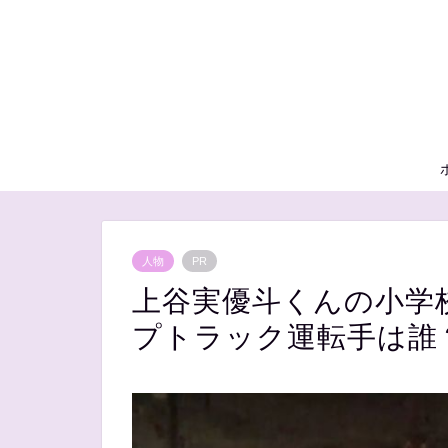
人物
PR
上谷実優斗くんの小学
プトラック運転手は誰