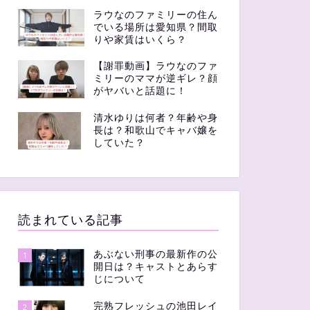
ラウなのファミリーの住ん
でいる場所は愛知県？間取
りや家賃はいくら？
【謝罪動画】ラウなのファ
ミリーのママが逆ギレ？顔
がヤバいと話題に！
清水ゆりは何者？年齢や身
長は？和歌山でキャバ嬢を
していた？
読まれている記事
あぶない刑事の最新作の公
1
開日は？キャストとあらす
じについて
完熟フレッシュの池田レイ
2