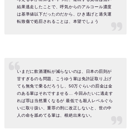
結果逃走したことで、呼気からのアルコール濃度
は基準値以下だったのだから、ひき逃げと過失運
転致傷で処罰されることは、本望でしょう
いまだに飲酒運転が減らないのは、日本の罰則が
甘すぎるのも問題、こうゆう輩は免許証取り上げ
ても無免で乗るだろうし、50万ぐらいの罰金は金
のある輩はそれですませる… 今回みたいに逃走す
れば罪は当然重くなるが 最低でも殺人レベルぐら
いに取り扱い、重罪の刑に改正しないと、世の中
人の命を舐めてる輩は、根絶出来ない。