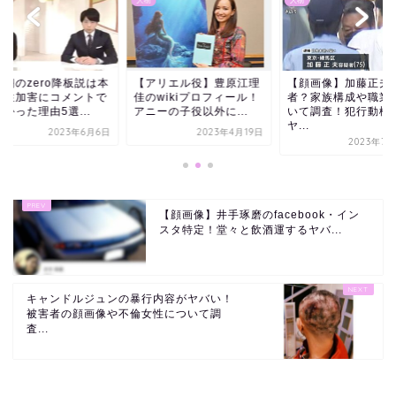
人物
人物
井翔のzero降板説は本
【アリエル役】豊原江理
【顔画像】加藤正夫
？性加害にコメントで
佳のwikiプロフィール！
者？家族構成や職業
かった理由5選...
アニーの子役以外に...
いて調査！犯行動機
ヤ...
2023年6月6日
2023年4月19日
2023年7月
【顔画像】井手琢磨のfacebook・イン
スタ特定！堂々と飲酒運するヤバ...
キャンドルジュンの暴行内容がヤバい！
被害者の顔画像や不倫女性について調
査...