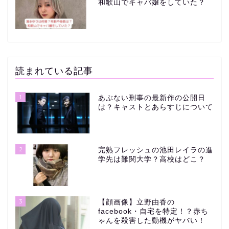
和歌山でキャバ嬢をしていた？
読まれている記事
1
あぶない刑事の最新作の公開日
は？キャストとあらすじについて
2
完熟フレッシュの池田レイラの進
学先は難関大学？高校はどこ？
3
【顔画像】立野由香の
facebook・自宅を特定！？赤ち
ゃんを殺害した動機がヤバい！