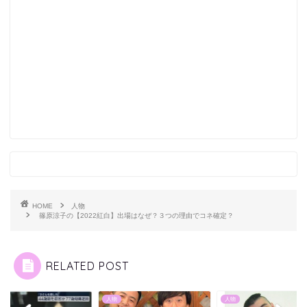
HOME
人物
篠原涼子の【2022紅白】出場はなぜ？３つの理由でコネ確定？
RELATED POST
物
人物
人物