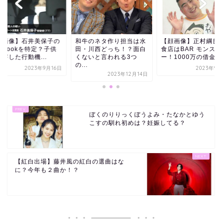
牛のネタ作り担当は水
【顔画像】正村綱良の飲
【顔画像】石井美保
・川西どっち！？面白
食店はBAR モンスタ
facebookを特定？
ないと言われる3つ
ー！1000万の借金ま...
を殺害した行動機...
.
2023年9月21日
2023年9
2023年12月14日
ぼくのりりっくぼうよみ・たなかとゆう
こすの馴れ初めは？妊娠してる？
【紅白出場】藤井風の紅白の選曲はな
に？今年も２曲か！？