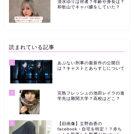
清水ゆりは何者？年齢や身長は？
和歌山でキャバ嬢をしていた？
読まれている記事
1
あぶない刑事の最新作の公開日
は？キャストとあらすじについて
2
完熟フレッシュの池田レイラの進
学先は難関大学？高校はどこ？
3
【顔画像】立野由香の
facebook・自宅を特定！？赤ち