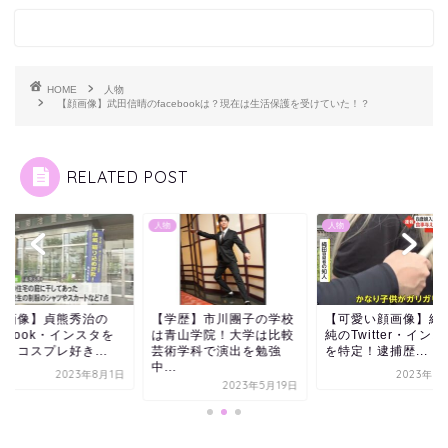
HOME
人物
【顔画像】武田信晴のfacebookは？現在は生活保護を受けていた！？
RELATED POST
人物
人物
顔画像】貞熊秀治の
【学歴】市川團子の学校
【可愛い顔画像】縄
cebook・インスタを
は青山学院！大学は比較
純のTwitter・インス
！コスプレ好き...
芸術学科で演出を勉強
を特定！逮捕歴...
中...
2023年8月1日
2023年7
2023年5月19日