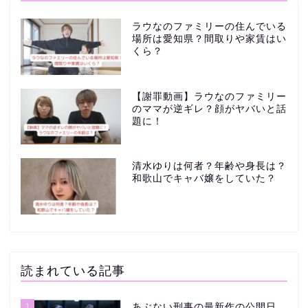
ラウなのファミリーの住んでいる
場所は愛知県？間取りや家賃はい
くら？
【謝罪動画】ラウなのファミリー
のママが逆ギレ？顔がヤバいと話
題に！
清水ゆりは何者？年齢や身長は？
和歌山でキャバ嬢をしていた？
読まれている記事
1
あぶない刑事の最新作の公開日