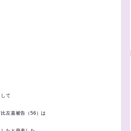
として
比左嘉被告（56）は
にしたと発表した。