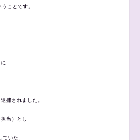
いうことです。
。
徒に
再逮捕されました。
命担当）とし
していた。