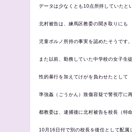
データは少なくとも10点所持していたと
北村被告は、練馬区教委の聞き取りにも
児童ポルノ所持の事実を認めたそうです
また以前、勤務していた中学校の女子生
性的暴行を加えてけがを負わせたとして
準強姦（ごうかん）致傷容疑で警視庁に
都教委は、逮捕後に北村被告を校長（特
10月16日付で別の校長を後任として配属