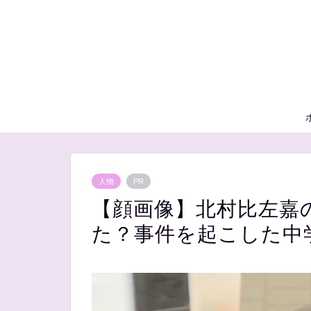
人物
PR
【顔画像】北村比左嘉
た？事件を起こした中