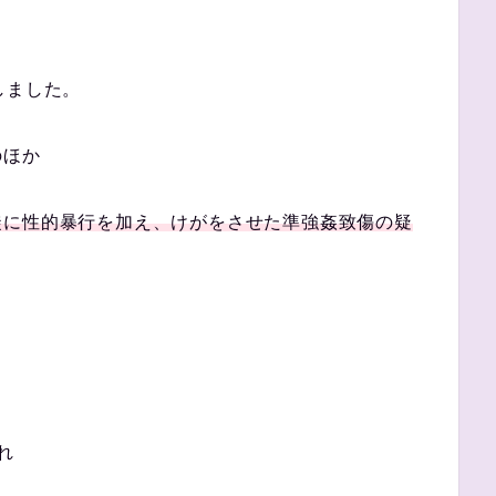
しました。
のほか
徒に性的暴行を加え、けがをさせた準強姦致傷の疑
れ