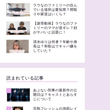
ラウなのファミリーの住ん
でいる場所は愛知県？間取
りや家賃はいくら？
【謝罪動画】ラウなのファ
ミリーのママが逆ギレ？顔
がヤバいと話題に！
清水ゆりは何者？年齢や身
長は？和歌山でキャバ嬢を
していた？
読まれている記事
あぶない刑事の最新作の公
1
開日は？キャストとあらす
じについて
完熟フレッシュの池田レイ
2