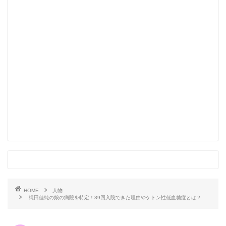
HOME
人物
縄田佳純の娘の病院を特定！39回入院できた理由やケトン性低血糖症とは？