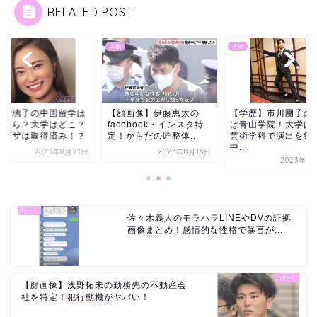
RELATED POST
人物
人物
島瑠璃子の中国留学は
【顔画像】伊藤恵太の
【学歴】市川團子の
つから？大学はどこ？
facebook・インスタ特
は青山学院！大学は
国ビザは取得済み！？
定！からだの匠整体...
芸術学科で演出を勉
中...
2023年8月21日
2023年8月16日
2023年5
佐々木義人のモラハラLINEやDVの証拠
画像まとめ！感情的な性格で暴言が...
【顔画像】浅野拓未の勤務先の不動産会
社を特定！犯行動機がヤバい！